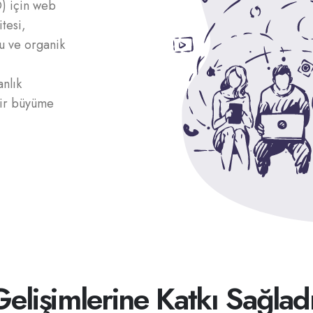
) için web
itesi,
u ve organik
nlık
 bir büyüme
Gelişimlerine Katkı Sağlad