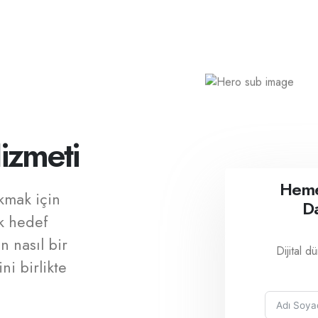
izmeti
Heme
ıkmak için
D
ak hedef
n nasıl bir
Dijital d
ini birlikte