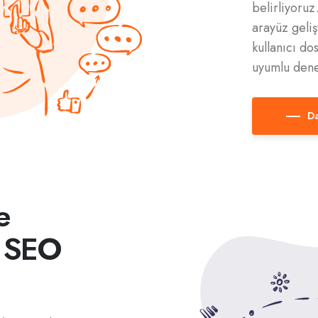
belirliyoruz
arayüz geliş
kullanıcı do
uyumlu dene
Da
e
 SEO