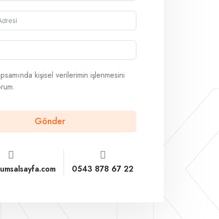
RK
psamında kişisel verilerimin işlenmesini
orum.
Gönder
rumsalsayfa.com
0543 878 67 22