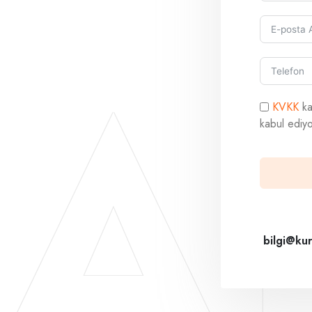
A
KVKK
ka
kabul ediy
bilgi@ku