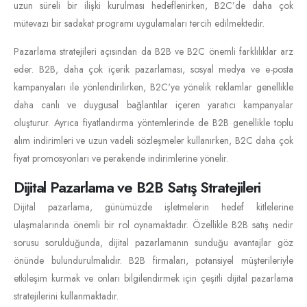
uzun süreli bir ilişki kurulması hedeflenirken, B2C’de daha çok
mütevazı bir sadakat programı uygulamaları tercih edilmektedir.
Pazarlama stratejileri açısından da B2B ve B2C önemli farklılıklar arz
eder. B2B, daha çok içerik pazarlaması, sosyal medya ve e-posta
kampanyaları ile yönlendirilirken, B2C'ye yönelik reklamlar genellikle
daha canlı ve duygusal bağlantılar içeren yaratıcı kampanyalar
oluşturur. Ayrıca fiyatlandırma yöntemlerinde de B2B genellikle toplu
alım indirimleri ve uzun vadeli sözleşmeler kullanırken, B2C daha çok
fiyat promosyonları ve perakende indirimlerine yönelir.
Dijital Pazarlama ve B2B Satış Stratejileri
Dijital pazarlama, günümüzde işletmelerin hedef kitlelerine
ulaşmalarında önemli bir rol oynamaktadır. Özellikle B2B satış nedir
sorusu sorulduğunda, dijital pazarlamanın sunduğu avantajlar göz
önünde bulundurulmalıdır. B2B firmaları, potansiyel müşterileriyle
etkileşim kurmak ve onları bilgilendirmek için çeşitli dijital pazarlama
stratejilerini kullanmaktadır.