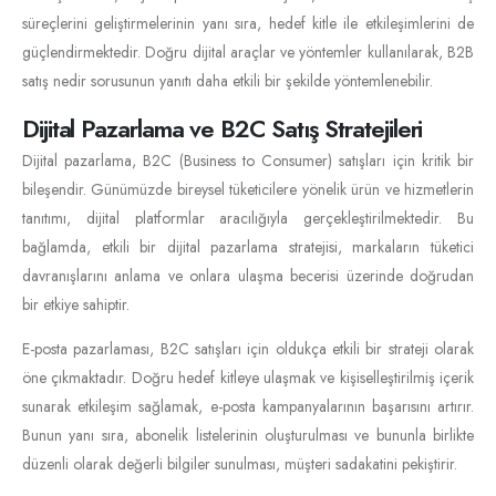
süreçlerini geliştirmelerinin yanı sıra, hedef kitle ile etkileşimlerini de
güçlendirmektedir. Doğru dijital araçlar ve yöntemler kullanılarak, B2B
satış nedir sorusunun yanıtı daha etkili bir şekilde yöntemlenebilir.
Dijital Pazarlama ve B2C Satış Stratejileri
Dijital pazarlama, B2C (Business to Consumer) satışları için kritik bir
bileşendir. Günümüzde bireysel tüketicilere yönelik ürün ve hizmetlerin
tanıtımı, dijital platformlar aracılığıyla gerçekleştirilmektedir. Bu
bağlamda, etkili bir dijital pazarlama stratejisi, markaların tüketici
davranışlarını anlama ve onlara ulaşma becerisi üzerinde doğrudan
bir etkiye sahiptir.
E-posta pazarlaması, B2C satışları için oldukça etkili bir strateji olarak
öne çıkmaktadır. Doğru hedef kitleye ulaşmak ve kişiselleştirilmiş içerik
sunarak etkileşim sağlamak, e-posta kampanyalarının başarısını artırır.
Bunun yanı sıra, abonelik listelerinin oluşturulması ve bununla birlikte
düzenli olarak değerli bilgiler sunulması, müşteri sadakatini pekiştirir.