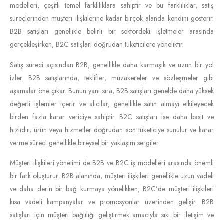
modelleri, çeşitli temel farklılıklara sahiptir ve bu farklılıklar, satış
süreçlerinden müşteri ilişkilerine kadar birçok alanda kendini gösterir.
B2B satışları genellikle belirli bir sektördeki işletmeler arasında
gerçekleşirken, B2C satışları doğrudan tüketicilere yöneliktir.
Satış süreci açısından B2B, genellikle daha karmaşık ve uzun bir yol
izler. B2B satışlarında, teklifler, müzakereler ve sözleşmeler gibi
aşamalar öne çıkar. Bunun yanı sıra, B2B satışları genelde daha yüksek
değerli işlemler içerir ve alıcılar, genellikle satın almayı etkileyecek
birden fazla karar vericiye sahiptir. B2C satışları ise daha basit ve
hızlıdır; ürün veya hizmetler doğrudan son tüketiciye sunulur ve karar
verme süreci genellikle bireysel bir yaklaşım sergiler.
Müşteri ilişkileri yönetimi de B2B ve B2C iş modelleri arasında önemli
bir fark oluşturur. B2B alanında, müşteri ilişkileri genellikle uzun vadeli
ve daha derin bir bağ kurmaya yönelikken, B2C’de müşteri ilişkileri
kısa vadeli kampanyalar ve promosyonlar üzerinden gelişir. B2B
satışları için müşteri bağlılığı geliştirmek amacıyla sıkı bir iletişim ve