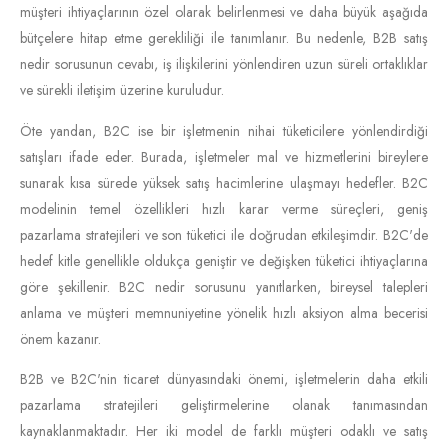
müşteri ihtiyaçlarının özel olarak belirlenmesi ve daha büyük aşağıda
bütçelere hitap etme gerekliliği ile tanımlanır. Bu nedenle, B2B satış
nedir sorusunun cevabı, iş ilişkilerini yönlendiren uzun süreli ortaklıklar
ve sürekli iletişim üzerine kuruludur.
Öte yandan, B2C ise bir işletmenin nihai tüketicilere yönlendirdiği
satışları ifade eder. Burada, işletmeler mal ve hizmetlerini bireylere
sunarak kısa sürede yüksek satış hacimlerine ulaşmayı hedefler. B2C
modelinin temel özellikleri hızlı karar verme süreçleri, geniş
pazarlama stratejileri ve son tüketici ile doğrudan etkileşimdir. B2C'de
hedef kitle genellikle oldukça geniştir ve değişken tüketici ihtiyaçlarına
göre şekillenir. B2C nedir sorusunu yanıtlarken, bireysel talepleri
anlama ve müşteri memnuniyetine yönelik hızlı aksiyon alma becerisi
önem kazanır.
B2B ve B2C'nin ticaret dünyasındaki önemi, işletmelerin daha etkili
pazarlama stratejileri geliştirmelerine olanak tanımasından
kaynaklanmaktadır. Her iki model de farklı müşteri odaklı ve satış