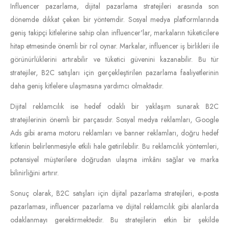
Influencer pazarlama, dijital pazarlama stratejileri arasında son
dönemde dikkat çeken bir yöntemdir. Sosyal medya platformlarında
geniş takipçi kitlelerine sahip olan influencer'lar, markaların tüketicilere
hitap etmesinde önemli bir rol oynar. Markalar, influencer iş birlikleri ile
görünürlüklerini artırabilir ve tüketici güvenini kazanabilir. Bu tür
stratejiler, B2C satışları için gerçekleştirilen pazarlama faaliyetlerinin
daha geniş kitlelere ulaşmasına yardımcı olmaktadır.
Dijital reklamcılık ise hedef odaklı bir yaklaşım sunarak B2C
stratejilerinin önemli bir parçasıdır. Sosyal medya reklamları, Google
Ads gibi arama motoru reklamları ve banner reklamları, doğru hedef
kitlenin belirlenmesiyle etkili hale getirilebilir. Bu reklamcılık yöntemleri,
potansiyel müşterilere doğrudan ulaşma imkânı sağlar ve marka
bilinirliğini artırır.
Sonuç olarak, B2C satışları için dijital pazarlama stratejileri, e-posta
pazarlaması, influencer pazarlama ve dijital reklamcılık gibi alanlarda
odaklanmayı gerektirmektedir. Bu stratejilerin etkin bir şekilde