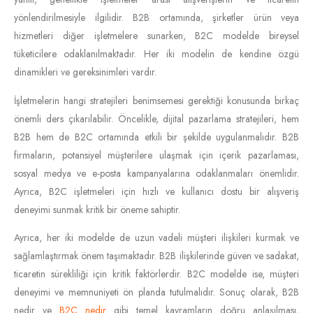
yönlendirilmesiyle ilgilidir. B2B ortamında, şirketler ürün veya
hizmetleri diğer işletmelere sunarken, B2C modelde bireysel
tüketicilere odaklanılmaktadır. Her iki modelin de kendine özgü
dinamikleri ve gereksinimleri vardır.
İşletmelerin hangi stratejileri benimsemesi gerektiği konusunda birkaç
önemli ders çıkarılabilir. Öncelikle, dijital pazarlama stratejileri, hem
B2B hem de B2C ortamında etkili bir şekilde uygulanmalıdır. B2B
firmaların, potansiyel müşterilere ulaşmak için içerik pazarlaması,
sosyal medya ve e-posta kampanyalarına odaklanmaları önemlidir.
Ayrıca, B2C işletmeleri için hızlı ve kullanıcı dostu bir alışveriş
deneyimi sunmak kritik bir öneme sahiptir.
Ayrıca, her iki modelde de uzun vadeli müşteri ilişkileri kurmak ve
sağlamlaştırmak önem taşımaktadır. B2B ilişkilerinde güven ve sadakat,
ticaretin sürekliliği için kritik faktörlerdir. B2C modelde ise, müşteri
deneyimi ve memnuniyeti ön planda tutulmalıdır. Sonuç olarak, B2B
nedir ve
B2C nedir
gibi temel kavramların doğru anlaşılması,