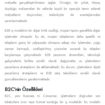
maliyetle gerçekleştirilmesini sağlar. Örneğin, bir şirket, ihtiyaç
duyduğu malzemeleri bir seferde büyük bir siparişle temin ederek
maliyetlerini düşürürken, tedarikçiler de avantajlarından
yararlanmaktadır.
B2B iş modelinin bir diğer kritik özelliği, müşteri tipinin genellikle diğer
işletmeler olmasıdır. Bu da, müşteri taleplerinin daha spesifik ve
taleplerin geniş bir yelpazede olmasına sebep olur. İşletmeler, çoğu
zaman karmaşık, özelleştirilmiş çözümler sunarak bu talepleri
karşılamaya çalışmaktadır. B2B pazarının dinamikleri, teknolojik
gelişmelerle birlikte sürekli olarak değişmekte ve işletmelerin
pazarlama stratejilerini de etkilemektedir. Bu durum, işletmelerin dijital
pazarlama stratejilerini ve B2B satış tekniklerini sürekli olarak
güncellemelerini gerektirmektedir.
B2C'nin Özellikleri
B2C, yani Business to Consumer, işletmelerin doğrudan son
tüketicilere ürün veya hizmet sunduğu bir iş modelidir. Bu modelin