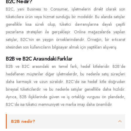
B2C Nedir?
B2C, yani Business to Consumer, işletmelerin direkt olarak son
tüketicilere ürün veya hizmet sunduğu bir modeldir. Bu alanda satışlar
genellikle kısa süreli olup, tüketici davranışlarına dayalı çeşitli
pazarlama stratejileri ile gerçekleşir. Online mağazalarda yapılan
satışlar, B2C'nin en yaygın örneklerindendir. Örneğin, bir e-ticaret
sitesinden son kullanıcıların bilgisayar almak için yaptıkları alışveriş.
B2B ve B2C Arasındaki Farklar
B2B ve B2C arasındaki en temel fark, hedef kitleleridir. B2B’de
hedeflenen müşteriler diğer işletmelerdir, bu nedenle satış süreçleri
daha karmaşık ve uzun sürelidir. B2C’de ise hedef kitle doğrudan
bireysel tüketicilerdir ve bu nedenle satışlar genellikle daha hızlıdır.
Ayrıca, B2B ilişkilerinde güven ve iş ortaklığı vurgusu ön plandadır,
B2C’de ise tüketici memnuniyeti ve marka imajı daha önemlidir.
B2B nedir?