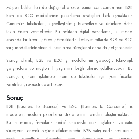
Müşteri beklentileri de değişmekte olup, bunun sonucunda hem B2B
hem de B2C modellerinin pazarlama stratejileri farklılaşmaktadır.
Günümüz tüketicileri, kişiselleştirilmiş hizmetlere ve ürünlere daha
fazla önem vermektedir. Bu noktada dijital pazarlama, iki model
arasında bir köprü görevi görmektedir. İlerleyen yıllarda B2B ve B2C
satış modellerinin sinerjisi, satın alma süreçlerini daha da geliştirecektir.
Sonuç olarak, B2B ve B2C iş modellerinin geleceği, teknolojik
gelişmelere ve müşteri ihtiyaçlarına bağlı olarak şekillenecektir. Bu
dönüşüm, hem işletmeler hem de tüketiciler için yeni fırsatlar
yaratırken, rekabeti de artıracaktır.
Sonuç
B2B (Business to Business) ve B2C (Business to Consumer) iş
modelleri, modern pazarlama stratejilerinin temelini oluşturmaktadır.
Bu iki model, firmaların hedef kitleleriyle olan ilişkilerini ve satış
süreçlerini önemli ölçüde etkilemektedir. B2B satış nedir sorusunun
yanıtı, genellikle işletmeler arası alışverişlerin ve ticaretin