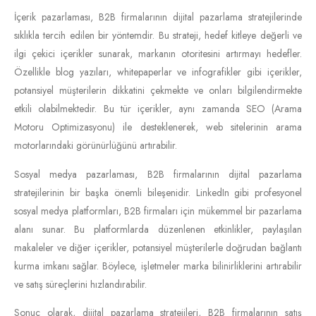
İçerik pazarlaması, B2B firmalarının dijital pazarlama stratejilerinde
sıklıkla tercih edilen bir yöntemdir. Bu strateji, hedef kitleye değerli ve
ilgi çekici içerikler sunarak, markanın otoritesini artırmayı hedefler.
Özellikle blog yazıları, whitepaperlar ve infografikler gibi içerikler,
potansiyel müşterilerin dikkatini çekmekte ve onları bilgilendirmekte
etkili olabilmektedir. Bu tür içerikler, aynı zamanda SEO (Arama
Motoru Optimizasyonu) ile desteklenerek, web sitelerinin arama
motorlarındaki görünürlüğünü artırabilir.
Sosyal medya pazarlaması, B2B firmalarının dijital pazarlama
stratejilerinin bir başka önemli bileşenidir. LinkedIn gibi profesyonel
sosyal medya platformları, B2B firmaları için mükemmel bir pazarlama
alanı sunar. Bu platformlarda düzenlenen etkinlikler, paylaşılan
makaleler ve diğer içerikler, potansiyel müşterilerle doğrudan bağlantı
kurma imkanı sağlar. Böylece, işletmeler marka bilinirliklerini artırabilir
ve satış süreçlerini hızlandırabilir.
Sonuç olarak, dijital pazarlama stratejileri, B2B firmalarının satış