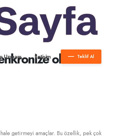
enkronize olur?
o Uzmanı
İletişim
Teklif Al
hale getirmeyi amaçlar. Bu özellik, pek çok