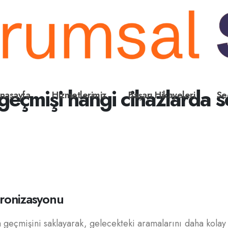
eçmişi hangi cihazlarda s
nasayfa
Hizmetlerimiz
Başarı Hikayeleri
Se
ronizasyonu
 geçmişini saklayarak, gelecekteki aramalarını daha kolay 