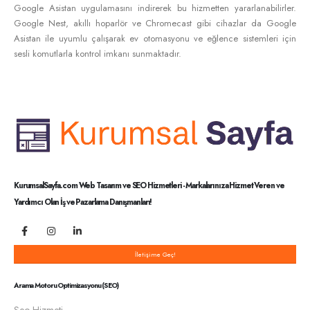
Google Asistan uygulamasını indirerek bu hizmetten yararlanabilirler.
Google Nest, akıllı hoparlör ve Chromecast gibi cihazlar da Google
Asistan ile uyumlu çalışarak ev otomasyonu ve eğlence sistemleri için
sesli komutlarla kontrol imkanı sunmaktadır.
KurumsalSayfa.com Web Tasarım ve SEO Hizmetleri - Markalarınıza Hizmet Veren ve
Yardımcı Olan İş ve Pazarlama Danışmanları!
İletişime Geç!
Arama Motoru Optimizasyonu (SEO)
Seo Hizmeti