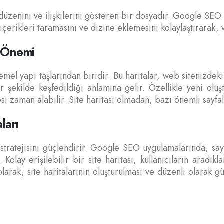
n düzenini ve ilişkilerini gösteren bir dosyadır. Google SEO
çerikleri taramasını ve dizine eklemesini kolaylaştırarak, 
n Önemi
temel yapı taşlarından biridir. Bu haritalar, web sitenizdek
bir şekilde keşfedildiği anlamına gelir. Özellikle yeni ol
si zaman alabilir. Site haritası olmadan, bazı önemli sayfa
ları
stratejisini güçlendirir. Google SEO uygulamalarında, sayfa
 Kolay erişilebilir bir site haritası, kullanıcıların aradıkl
larak, site haritalarının oluşturulması ve düzenli olarak g