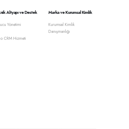
nik Altyapı ve Destek
Marka ve Kurumsal Kimlik
ucu Yönetimi
Kurumsal Kimlik
Danışmanlığı
o CRM Hizmeti