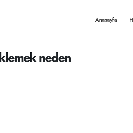
Anasayfa
H
 eklemek neden