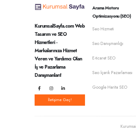
Arama Motoru
Optimizasyonu (SEO)
KurumsalSayfa.com Web
Seo Hizmeti
Tasarım ve SEO
Hizmetleri -
Seo Danışmanlığı
Markalarınıza Hizmet
E-ticaret SEO
Veren ve Yardımcı Olan
İş ve Pazarlama
Seo İçerik Pazarlaması
Danışmanları!
Google Harita SEO
İletişime Geç!
Kurumsal