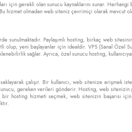
aları için gerekli olan sunucu kaynaklarını sunar. Herhangi 
r. Bu hizmet olmadan web siteniz çevrimiçi olarak mevcut o
ürde sunulmaktadır. Paylaşımlı hosting, birkaç web sitesini
tli olup, yeni başlayanlar için idealdir. VPS (Sanal Özel S
klenebilirlik sağlar. Ayrıca, özel sunucu hosting, kullanıcıy
saklayarak çalışır. Bir kullanıcı, web sitenize erişmek ist
 sunucu, gereken verileri gönderir. Hosting, web sitenizin 
i bir hosting hizmeti seçmek, web sitenizin başarısı içi
ktır.