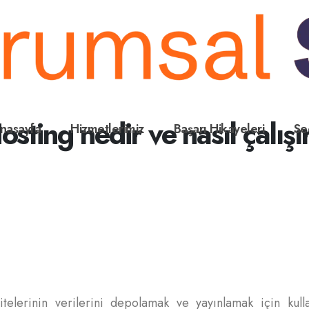
osting nedir ve nasıl çalışı
nasayfa
Hizmetlerimiz
Başarı Hikayeleri
Se
lerinin verilerini depolamak ve yayınlamak için kullan