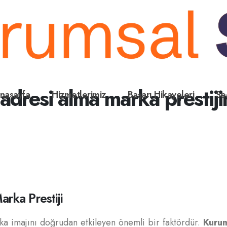
dresi alma marka prestijin
nasayfa
Hizmetlerimiz
Başarı Hikayeleri
Se
rka Prestiji
rka imajını doğrudan etkileyen önemli bir faktördür.
Kurum