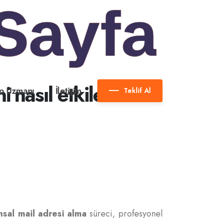
i nasıl etkiler?
o Uzmanı
İletişim
Teklif Al
sal mail adresi alma
süreci, profesyonel