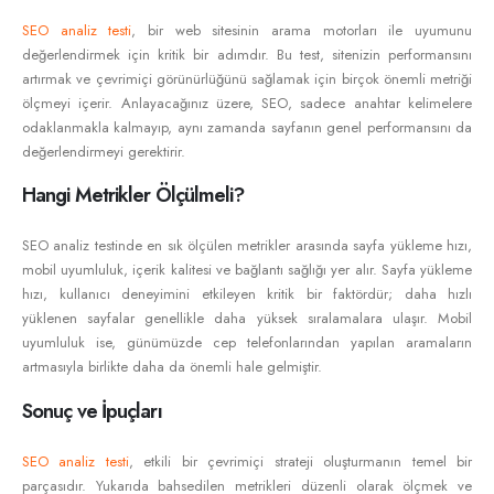
SEO analiz testi
, bir web sitesinin arama motorları ile uyumunu
değerlendirmek için kritik bir adımdır. Bu test, sitenizin performansını
artırmak ve çevrimiçi görünürlüğünü sağlamak için birçok önemli metriği
ölçmeyi içerir. Anlayacağınız üzere, SEO, sadece anahtar kelimelere
odaklanmakla kalmayıp, aynı zamanda sayfanın genel performansını da
değerlendirmeyi gerektirir.
Hangi Metrikler Ölçülmeli?
SEO analiz testinde en sık ölçülen metrikler arasında sayfa yükleme hızı,
mobil uyumluluk, içerik kalitesi ve bağlantı sağlığı yer alır. Sayfa yükleme
hızı, kullanıcı deneyimini etkileyen kritik bir faktördür; daha hızlı
yüklenen sayfalar genellikle daha yüksek sıralamalara ulaşır. Mobil
uyumluluk ise, günümüzde cep telefonlarından yapılan aramaların
artmasıyla birlikte daha da önemli hale gelmiştir.
Sonuç ve İpuçları
SEO analiz testi
, etkili bir çevrimiçi strateji oluşturmanın temel bir
parçasıdır. Yukarıda bahsedilen metrikleri düzenli olarak ölçmek ve