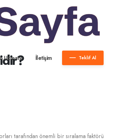
idir?
o Uzmanı
İletişim
Teklif Al
orları tarafından önemli bir sıralama faktörü