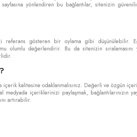
ayfasına yönlendiren bu bağlantılar, sitenizin güvenilirl
i referans gösteren bir oylama gibi düşünülebilir. Eğ
u olumlu değerlendirir. Bu da sitenizin sıralamasını yü
lidir.
r?
le içerik kalitesine odaklanmalısınız. Değerli ve özgün içeri
l medyada içeriklerinizi paylaşmak, bağlantılarınızın yayı
nı artırabilir.