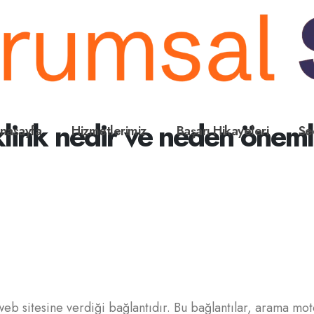
link nedir ve neden öneml
nasayfa
Hizmetlerimiz
Başarı Hikayeleri
Se
web sitesine verdiği bağlantıdır. Bu bağlantılar, arama mot