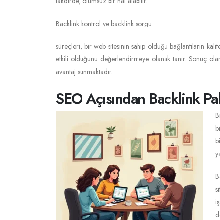
takdirde, olumsuz bir hâl alabilir.
Backlink kontrol ve backlink sorgu
süreçleri, bir web sitesinin sahip olduğu bağlantıların kali
etkili olduğunu değerlendirmeye olanak tanır. Sonuç olar
avantaj sunmaktadır.
SEO Açısından Backlink Pa
B
b
b
y
B
s
i
d