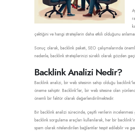
A
r
k
çektiğini ve hangi stratejilerin daha etkili olduğunu anlamanı
Sonuç olarak, backlink paketi, SEO çalışmalarında önemli bi
nedenle, backlink stratejilerinizi sürekli olarak gözden ge
Backlink Analizi Nedir?
Backlink analizi, bir web sitesinin sahip olduğu backlink'le
öneme sahiptir. Backlink'ler, bir web sitesine olan yönlend
önemli bir faktör olarak değerlendirilmektedir.
Bir backlink analizi sürecinde, çeşitli verilerin incelenmes
backlink sorgulama araçları kullanılarak, her bir backlink'in
spam olarak nitelendirilen bağlantılar tespit edilebilir ve ge