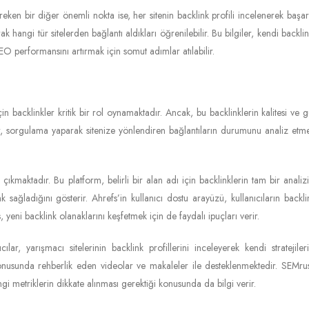
eken bir diğer önemli nokta ise, her sitenin backlink profili incelenerek başarıl
rak hangi tür sitelerden bağlantı aldıkları öğrenilebilir. Bu bilgiler, kendi backli
O performansını artırmak için somut adımlar atılabilir.
için backlinkler kritik bir rol oynamaktadır. Ancak, bu backlinklerin kalitesi ve
lar, sorgulama yaparak sitenize yönlendiren bağlantıların durumunu analiz et
kmaktadır. Bu platform, belirli bir alan adı için backlinklerin tam bir analizi
nk sağladığını gösterir. Ahrefs’in kullanıcı dostu arayüzü, kullanıcıların backli
, yeni backlink olanaklarını keşfetmek için de faydalı ipuçları verir.
ar, yarışmacı sitelerinin backlink profillerini inceleyerek kendi stratejileri
r konusunda rehberlik eden videolar ve makaleler ile desteklenmektedir. SEMru
angi metriklerin dikkate alınması gerektiği konusunda da bilgi verir.