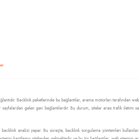
ler
ağlantıdır. Backlink paketlerinde bu bağlantılar, arama motorları tarafından web s
er sayfalardan gelen geri bağlantılardır. Bu durum, siteler arası trafik iletimi 
 backlink analizi yapar. Bu süreçte, backlink sorgulama yöntemleri kullanılarak,
 otoritesini kanıtlamış sitelerden gelmektedir ve bu tür bağlantılar, web sitesin