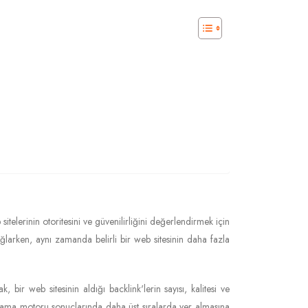
itelerinin otoritesini ve güvenilirliğini değerlendirmek için
sağlarken, aynı zamanda belirli bir web sitesinin daha fazla
 bir web sitesinin aldığı backlink'lerin sayısı, kalitesi ve
in arama motoru sonuçlarında daha üst sıralarda yer almasına