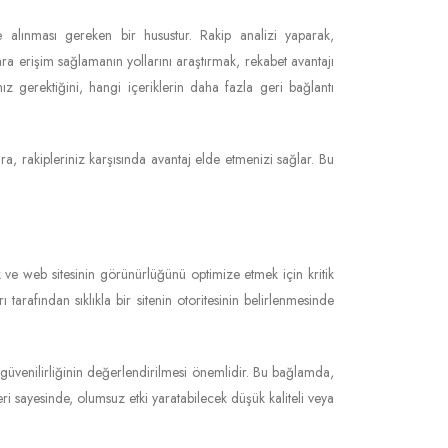
e alınması gereken bir husustur. Rakip analizi yaparak,
ra erişim sağlamanın yollarını araştırmak, rekabet avantajı
ız gerektiğini, hangi içeriklerin daha fazla geri bağlantı
ra, rakipleriniz karşısında avantaj elde etmenizi sağlar. Bu
mak ve web sitesinin görünürlüğünü optimize etmek için kritik
tarafından sıklıkla bir sitenin otoritesinin belirlenmesinde
in güvenilirliğinin değerlendirilmesi önemlidir. Bu bağlamda,
leri sayesinde, olumsuz etki yaratabilecek düşük kaliteli veya