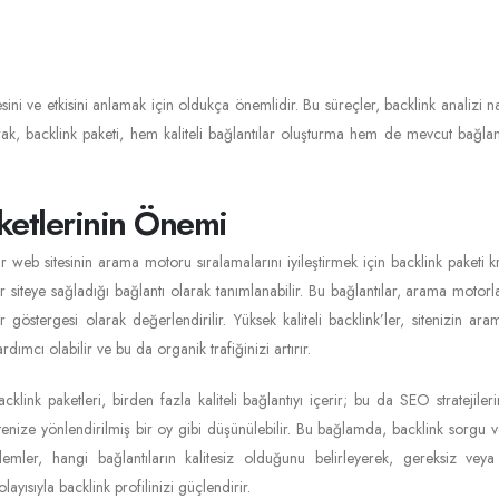
tesini ve etkisini anlamak için oldukça önemlidir. Bu süreçler, backlink analizi n
ak, backlink paketi, hem kaliteli bağlantılar oluşturma hem de mevcut bağlan
ketlerinin Önemi
ir web sitesinin arama motoru sıralamalarını iyileştirmek için backlink paketi kr
ir siteye sağladığı bağlantı olarak tanımlanabilir. Bu bağlantılar, arama motorlar
ir göstergesi olarak değerlendirilir. Yüksek kaliteli backlink’ler, sitenizin
ardımcı olabilir ve bu da organik trafiğinizi artırır.
acklink paketleri, birden fazla kaliteli bağlantıyı içerir; bu da SEO stratejiler
itenize yönlendirilmiş bir oy gibi düşünülebilir. Bu bağlamda, backlink sorgu v
şlemler, hangi bağlantıların kalitesiz olduğunu belirleyerek, gereksiz veya
olayısıyla backlink profilinizi güçlendirir.