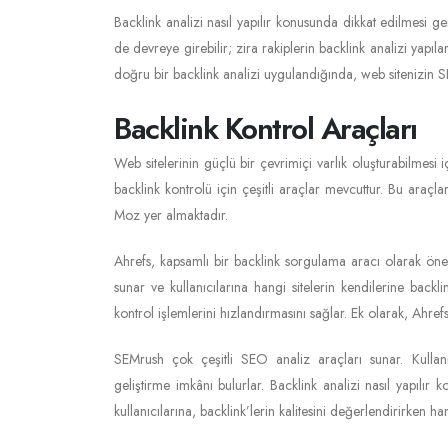
Backlink analizi nasıl yapılır konusunda dikkat edilmesi ger
de devreye girebilir; zira rakiplerin backlink analizi yapıla
doğru bir backlink analizi uygulandığında, web sitenizin SE
Backlink Kontrol Araçları
Web sitelerinin güçlü bir çevrimiçi varlık oluşturabilmesi 
backlink kontrolü için çeşitli araçlar mevcuttur. Bu araç
Moz yer almaktadır.
Ahrefs, kapsamlı bir backlink sorgulama aracı olarak öne çı
sunar ve kullanıcılarına hangi sitelerin kendilerine backli
kontrol işlemlerini hızlandırmasını sağlar. Ek olarak, Ahrefs
SEMrush çok çeşitli SEO analiz araçları sunar. Kullanıcıl
geliştirme imkânı bulurlar. Backlink analizi nasıl yapılı
kullanıcılarına, backlink’lerin kalitesini değerlendirirken h