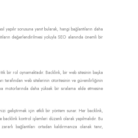
asıl yapılır sorusuna yanıt bularak, hangi bağlantıların daha
tıların değerlendirilmesi yoluyla SEO alanında önemli bir
itik bir rol oynamaktadır. Backlink, bir web sitesinin başka
ı tarafından web sitelerinin otoritesinin ve güvenilirliğinin
 arama motorlarında daha yüksek bir sıralama elde etmesine
inizi geliştirmek için etkili bir yöntem sunar. Her backlink,
e backlink kontrol işlemleri düzenli olarak yapılmalıdır. Bu
 zararlı bağlantıları ortadan kaldırmanıza olanak tanır,