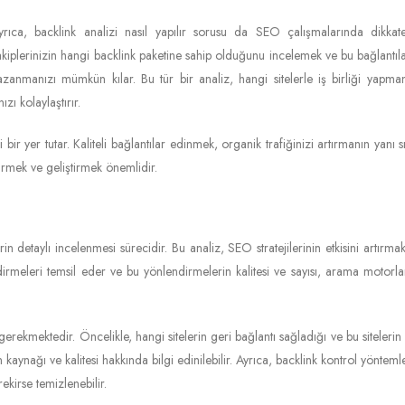
yrıca, backlink analizi nasıl yapılır sorusu da SEO çalışmalarında dikkat
akiplerinizin hangi backlink paketine sahip olduğunu incelemek ve bu bağlantıla
azanmanızı mümkün kılar. Bu tür bir analiz, hangi sitelerle iş birliği yapman
zı kolaylaştırır.
r yer tutar. Kaliteli bağlantılar edinmek, organik trafiğinizi artırmanın yanı sı
çirmek ve geliştirmek önemlidir.
rin detaylı incelenmesi sürecidir. Bu analiz, SEO stratejilerinin etkisini artır
irmeleri temsil eder ve bu yönlendirmelerin kalitesi ve sayısı, arama motorları 
i gerekmektedir. Öncelikle, hangi sitelerin geri bağlantı sağladığı ve bu siteler
 kaynağı ve kalitesi hakkında bilgi edinilebilir. Ayrıca, backlink kontrol yöntem
rekirse temizlenebilir.