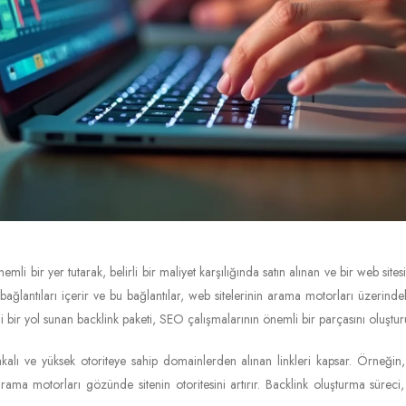
önemli bir yer tutarak, belirli bir maliyet karşılığında satın alınan ve bir web site
n bağlantıları içerir ve bu bağlantılar, web sitelerinin arama motorları üzeri
li bir yol sunan backlink paketi, SEO çalışmalarının önemli bir parçasını oluştur
akalı ve yüksek otoriteye sahip domainlerden alınan linkleri kapsar. Örneğin, bi
ma motorları gözünde sitenin otoritesini artırır. Backlink oluşturma süreci, ka