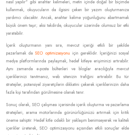
nasıl yapılır" gibi anahtar kelimeleri, metin içinde doğal bir biçimde
kullanmak, okuyucuların da ilgisini çeken bir yazım oluşturmanıza
yardımcı olacaktır. Ancak, anahtar kelime yoğunluğunu abartmamak
büyük önem taşır; aksi takdirde, okuyucular üzerinde olumsuz bir etki
yaratabilir.
İçerik oluşturmanın yanı sıra, mevcut içeriği etkili bir şekilde
pazarlamak da
SEO optimizasyonu
için gereklidir. İçeriğinizi sosyal
medya platformlarında paylaşmak, hedef kitleye erişiminizi artırabilir.
Aynı zamanda e-posta bültenleri ve bloglar aracılığıyla mevcut
içeriklerinizi tanıtmanız, web sitenizin trafiğini artırabilir. Bu tür
stratejiler, potansiyel ziyaretçilerin dikkatini çekerek içeriklerinizin daha
fazla kişi tarafından görülmesine olanak tanır.
Sonuç olarak, SEO çalışması içerisinde içerik oluşturma ve pazarlama
stratejileri, arama motorlarında görünürlüğünüzü artırmak için kritik
öneme sahiptir. Hedef kitle odaklı bir yaklaşım benimseyerek ve kaliteli
içerikler üreterek, SEO optimizasyonu açısından etkili sonuçlar elde