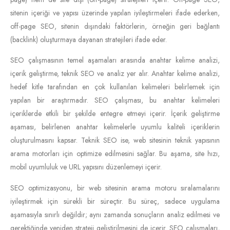
sitenin içeriği ve yapısı üzerinde yapılan iyileştirmeleri ifade ederken,
off-page SEO, sitenin dışındaki faktörlerin, örneğin geri bağlantı
(backlink) oluşturmaya dayanan stratejileri ifade eder.
SEO çalışmasının temel aşamaları arasında anahtar kelime analizi,
içerik geliştirme, teknik SEO ve analiz yer alır. Anahtar kelime analizi,
hedef kitle tarafından en çok kullanılan kelimeleri belirlemek için
yapılan bir araştırmadır. SEO çalışması, bu anahtar kelimeleri
içeriklerde etkili bir şekilde entegre etmeyi içerir. İçerik geliştirme
aşaması, belirlenen anahtar kelimelerle uyumlu kaliteli içeriklerin
oluşturulmasını kapsar. Teknik SEO ise, web sitesinin teknik yapısının
arama motorları için optimize edilmesini sağlar. Bu aşama, site hızı,
mobil uyumluluk ve URL yapısını düzenlemeyi içerir.
SEO optimizasyonu, bir web sitesinin arama motoru sıralamalarını
iyileştirmek için sürekli bir süreçtir. Bu süreç, sadece uygulama
aşamasıyla sınırlı değildir; aynı zamanda sonuçların analiz edilmesi ve
gerektiğinde yeniden strateji geliştirilmesini de içerir. SEO çalışmaları,