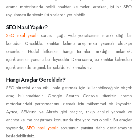
arama motorlarında belirli anahtar kelimeleri ararken, iyi bir SEO
uygulaması ile siteniz üst sıralarda yer alabilir.
SEO Nasıl Yapılır?
SEO nasıl yapılır
sorusu, çoğu web yöneticisinin merak ettiği bir
konudur. Öncelikle, anahtar kelime araştırması yapmak oldukça
önemlidir. Hedef kitlenizin hangi terimleri aradığını anlamak,
içeriklerinizin yönünü belirleyecektir. Daha sonra, bu anahtar kelimeleri
içeriklerinizde organik bir şekilde kullanmalısınız.
Hangi Araçlar Gereklidir?
SEO sürecini daha etkili hale getirmek için kullanabileceğiniz birçok
araç bulunmaktadır. Google Search Console, sitenizin arama
motorlarındaki performansını izlemek için mükemmel bir kaynaktır.
Ayrıca, SEMrush ve Ahrefs gibi araçlar, rakip analizi yapmak ve
anahtar kelime araştırması konusunda size yardımcı olabilir. Bu araçlar
sayesinde,
SEO nasıl yapılır
sorusunun yanıtını daha derinlemesine
keşfedebilirsiniz.