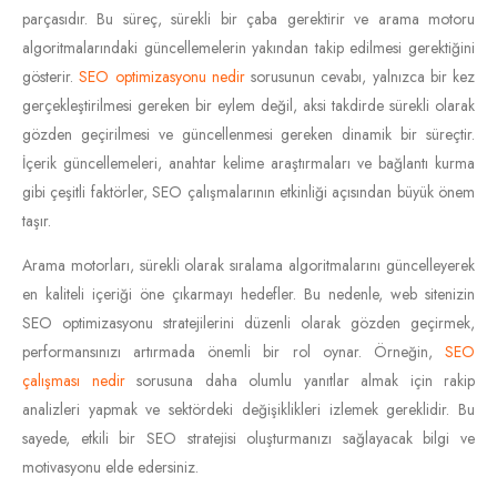
parçasıdır. Bu süreç, sürekli bir çaba gerektirir ve arama motoru
algoritmalarındaki güncellemelerin yakından takip edilmesi gerektiğini
gösterir.
SEO optimizasyonu nedir
sorusunun cevabı, yalnızca bir kez
gerçekleştirilmesi gereken bir eylem değil, aksi takdirde sürekli olarak
gözden geçirilmesi ve güncellenmesi gereken dinamik bir süreçtir.
İçerik güncellemeleri, anahtar kelime araştırmaları ve bağlantı kurma
gibi çeşitli faktörler, SEO çalışmalarının etkinliği açısından büyük önem
taşır.
Arama motorları, sürekli olarak sıralama algoritmalarını güncelleyerek
en kaliteli içeriği öne çıkarmayı hedefler. Bu nedenle, web sitenizin
SEO optimizasyonu stratejilerini düzenli olarak gözden geçirmek,
performansınızı artırmada önemli bir rol oynar. Örneğin,
SEO
çalışması nedir
sorusuna daha olumlu yanıtlar almak için rakip
analizleri yapmak ve sektördeki değişiklikleri izlemek gereklidir. Bu
sayede, etkili bir SEO stratejisi oluşturmanızı sağlayacak bilgi ve
motivasyonu elde edersiniz.