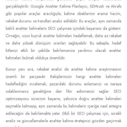
gerçekleştirilir. Google Anahtar Kelime Planlayıcı, SEMrush ve Ahrefs
gibi popüler araçlar aracılığıyla; kelime öbeklerinin arama hacmi,
rekabet durumu ve trendleri analiz edilebilir. Bu araçlar, aynı zamanda
belirli anahtar kelimelerin SEO çalışması içindeki başarısını da gösterir.
Örneğin, uzun kuyruk anahtar kelimeleri hedeflemek, daha az rekabet
ve daha yüksek dönüşüm oranları sağlayabilir. Bu sebeple, hedef
kitlenizi etkili bir şekilde belirlemenize yardımcı olacak anahtar
kelimeleri bulmak oldukça önemlidir.
Bunun yanı sıra, rekabet analizi de anahtar kelime araştırmasının
önemli bir parçasıdır. Rakiplerinizin hangi anahtar kelimeleri
hedeflediğini incelemek, pazardaki durumu anlamanızı ve nereye
odaklanmanız gerektiğine dair fikir edinmenizi sağlar. SEO
optimizasyonu sürecinin başarısı, yalnızca doğru anahtar kelimeleri
seçmekle kalmayıp, aynı zamanda bu kelimelerin içeriğe nasıl entegre
edileceğini de belirlemekte yatar. Etkili bir SEO çalışması için, sürekli
analiz ve güncellemelerle anahtar kelime stratejinizi gözden geçirmek