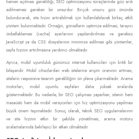
hemen açılması gerekliliği, SEO optimizasyonu süreçlerinde göz ardı
edilmemesi gereken bir unsurdur. Birçok unsuru göz önünde
bulundurarak, site hızını artırabilmek için kullanılabilecek birkaç etkili
yöntem bulunmaktadır. Örneğin, görsellerin optimize edilmesi, tarayıcı
önbelleklemesi (cache) ayarlarının yapılandırılması ve gereksiz
JavaScript ya da CSS dosyalarının minimize edilmesi gibi yöntemler,
sayfa hızının artırılmasına yardımcı olmaktadır.
Ayrıca, mobil uyumluluk günümüz internet kullanıcıları için kritik bir
bileşendir. Mobil cihazlardan web sitelerine erişim oranının artması,
sitelerin responsive tasarım gerekliliğini ön plana çıkarmaktadır. Arama
motorları, mobil uyumlu sayfaları daha yüksek sıralarda
göstermektedir. Bu nedenle, bir SEO çalışması yaparken, sitenin hem
masaüstü hem de mobil versiyonları için hız optimizasyonu yapılması
büyük önem taşımaktadır. Sonuç olarak, teknik SEO uygulamalarının
ve site hızının etkin bir şekilde yönetilmesi, arama motoru
sıralamalarında belirleyici bir etken olmaktadır.