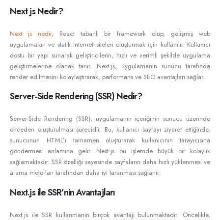
Next js Nedir?
Next js nedir
, React tabanlı bir framework olup, gelişmiş web
uygulamaları ve statik internet siteleri oluşturmak için kullanılır. Kullanıcı
dostu bir yapı sunarak geliştiricilerin, hızlı ve verimli şekilde uygulama
geliştirmelerine olanak tanır. Next.js, uygulamanın sunucu tarafında
render edilmesini kolaylaştırarak, performans ve SEO avantajları sağlar.
Server-Side Rendering (SSR) Nedir?
Server-Side Rendering (SSR), uygulamanın içeriğinin sunucu üzerinde
önceden oluşturulması sürecidir. Bu, kullanıcı sayfayı ziyaret ettiğinde,
sunucunun HTML’i tamamen oluşturarak kullanıcının tarayıcısına
göndermesi anlamına gelir. Next.js bu işlemde büyük bir kolaylık
sağlamaktadır. SSR özelliği sayesinde sayfaların daha hızlı yüklenmesi ve
arama motorları tarafından daha iyi taranması sağlanır.
Next.js ile SSR’nin Avantajları
Next.js ile SSR kullanmanın birçok avantajı bulunmaktadır. Öncelikle,