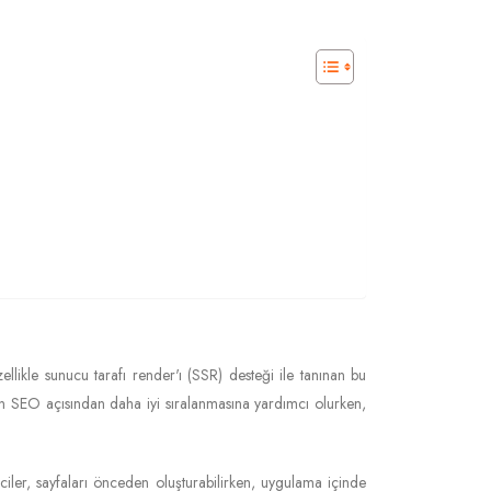
llikle sunucu tarafı render'ı (SSR) desteği ile tanınan bu
arın SEO açısından daha iyi sıralanmasına yardımcı olurken,
riciler, sayfaları önceden oluşturabilirken, uygulama içinde