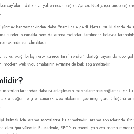
rırken sayfaların daha hızlı yüklenmesini sağlar. Ayrıca, Next js içerisinde sağ
.
ünmek her zamankinden daha önemli hale geldi. Nextjs, bu iki alanda da etk
leme süreleri sunmakta hem de arama motorları tarafından kolayca taranabilmekt
 üretmek mümkün olmaktadır.
ve esnekliği birleştirerek sunucu tarafı render'ı desteği sayesinde web gel
arken, modern web uygulamalarının evrimine de katkı sağlamaktadır.
lidir?
otorları tarafından daha iyi anlaşılmasını ve sıralanmasını sağlamak için kul
cılara değerli bilgiler sunarak web sitelerinin çevrimiçi görünürlüğünü artı
.
giyi bulmak için arama motorlarını kullanmaktadır. Arama sonuçlarında üst s
urma olasılığını yükseltir. Bu nedenle, SEO'nun önemi, yalnızca arama motoru s