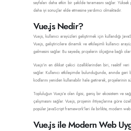
sayfaları daha etkin bir şekilde taramasını sağlar. Yükse
daha iyi sonuçlar elde etmesine yardımcı olmaktadır.
Vue.js Nedir?
Vue.js, kullanıcı arayüzleri geliştirmek için kullandığı J
Vue.js, geliştiricilere dinamik ve etkileşimli kullanıcı ar
gelmesini sağlar. Bu sayede, projelerin ölçeğine bağlı olar
Vue.js'in en dikkat çekici özelliklerinden biri, reaktif v
sağlar. Kullanıcı etkileşimde bulunduğunda, anında geri bi
kodlarını yeniden kullanabilir hale getirerek, projelerinin sü
Topluluğun Vue.js’e olan ilgisi, geniş bir ekosistem ve sağl
çalışmasını sağlar. Vue.js, projenin ihtiyaçlarına göre özell
popüler JavaScript framework'leri ile birlikte, modern web
Vue.js ile Modern Web Uyg