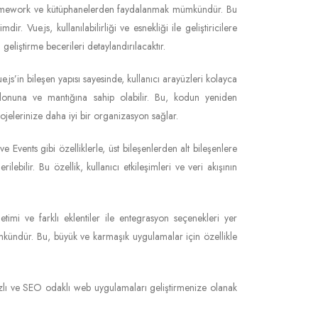
 framework ve kütüphanelerden faydalanmak mümkündür. Bu
 Vue.js, kullanılabilirliği ve esnekliği ile geliştiricilere
eliştirme becerileri detaylandırılacaktır.
ue.js’in bileşen yapısı sayesinde, kullanıcı arayüzleri kolayca
şablonuna ve mantığına sahip olabilir. Bu, kodun yeniden
ve projelerinize daha iyi bir organizasyon sağlar.
ve Events gibi özelliklerle, üst bileşenlerden alt bileşenlere
ilebilir. Bu özellik, kullanıcı etkileşimleri ve veri akışının
timi ve farklı eklentiler ile entegrasyon seçenekleri yer
ündür. Bu, büyük ve karmaşık uygulamalar için özellikle
 hızlı ve SEO odaklı web uygulamaları geliştirmenize olanak