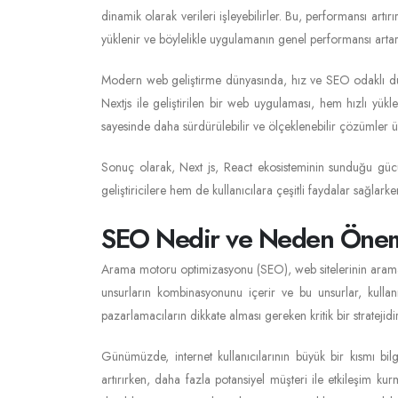
dinamik olarak verileri işleyebilirler. Bu, performansı artı
yüklenir ve böylelikle uygulamanın genel performansı artar
Modern web geliştirme dünyasında, hız ve SEO odaklı düş
Nextjs ile geliştirilen bir web uygulaması, hem hızlı yük
sayesinde daha sürdürülebilir ve ölçeklenebilir çözümler
Sonuç olarak, Next js, React ekosisteminin sunduğu gücü 
geliştiricilere hem de kullanıcılara çeşitli faydalar sağl
SEO Nedir ve Neden Önem
Arama motoru optimizasyonu (SEO), web sitelerinin arama m
unsurların kombinasyonunu içerir ve bu unsurlar, kullanı
pazarlamacıların dikkate alması gereken kritik bir stratejidir
Günümüzde, internet kullanıcılarının büyük bir kısmı bil
artırırken, daha fazla potansiyel müşteri ile etkileşim k