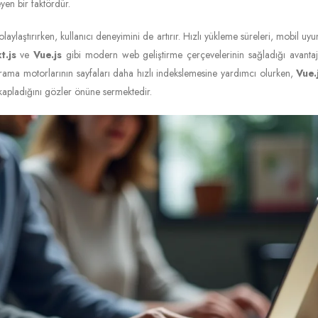
yen bir faktördür.
olaylaştırırken, kullanıcı deneyimini de artırır. Hızlı yükleme süreleri, mobil uyum
t.js
ve
Vue.js
gibi modern web geliştirme çerçevelerinin sağladığı avantajl
arama motorlarının sayfaları daha hızlı indekslemesine yardımcı olurken,
Vue.
kapladığını gözler önüne sermektedir.