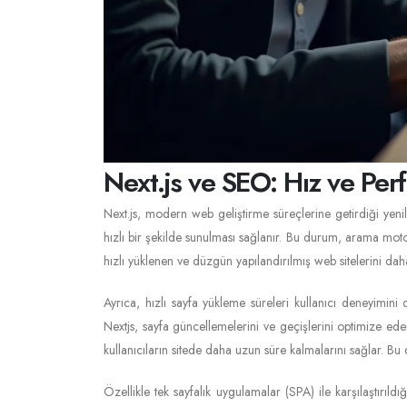
Next.js ve SEO: Hız ve Per
Next.js, modern web geliştirme süreçlerine getirdiği yeni
hızlı bir şekilde sunulması sağlanır. Bu durum, arama moto
hızlı yüklenen ve düzgün yapılandırılmış web sitelerini daha
Ayrıca, hızlı sayfa yükleme süreleri kullanıcı deneyimini 
Nextjs, sayfa güncellemelerini ve geçişlerini optimize edere
kullanıcıların sitede daha uzun süre kalmalarını sağlar. Bu
Özellikle tek sayfalık uygulamalar (SPA) ile karşılaştırıld