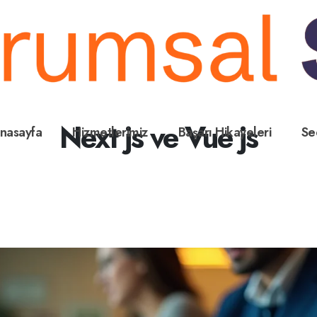
Next js ve Vue js
nasayfa
Hizmetlerimiz
Başarı Hikayeleri
Se