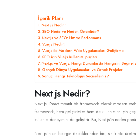
İçerik Planı
Next js Nedir?
SEO Nedir ve Neden Önemlidir?
Next.js ve SEO: Hız ve Performans
Vue.js Nedir?
Vue.js ile Modern Web Uygulamaları Geliştirme
SEO için Vue.js Kullanım İpuçları
Next.js ve Vue.js: Hangi Durumlarda Hangisini Seçmelis
Gerçek Dünya Uygulamaları ve Örnek Projeler
Sonuç: Hangi Teknolojiyi Seçmelisiniz?
Next js Nedir?
Next js, React tabanlı bir framework olarak modern web ge
framework, hem geliştiriciler hem de kullanıcılar için çeş
kullanıcı deneyimini de geliştirir. Bu, Next.js'in neden popü
Next js'in en belirgin özelliklerinden biri, statik site ür