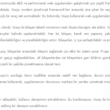
ünümüzde etkili ve performanslı web uygulamaları geliştirmek için çeşitli
oktada, Vue.js, modern JavaScript framework'leri arasında öne çıkan bir seçimdir.
üçlü bir araç seti sunmaktadır. Bu bölümde, Vue.js kullanarak web uygulamaları g
lk olarak, Vue.js ile bileşen tabanlı mimarinin nasıl oluşturulacağını ele alalım. V
arçalar halinde yapılandırılabilir. Her bir bileşen, kendi veri yapısına, 
ullanılabilirliğini ve yönetilebilirliğini artırır. Bileşenler, iç içe yerleştirilebilir 
ue.js, bileşenler arasındaki iletişimi sağlamak için etkin bir sistem sunar. Props 
eri geçişi sağlanabilirken, alt bileşenlerden üst bileşenlere geri bildirim gönder
üzenli bir şekilde yönetilmesine olanak tanır.
ue.js’in sunduğu ilerici özellikler arasında reaktif veri bağlama, durum yöne
hanesi kullanarak, uygulamanızın durumunu merkezi bir yerden yönetmek mümk
ekleyebilir, kullanıcı deneyimini artırabilirsiniz. Bu kombinasyon, Vue.js ile
 edilmiş bir deneyim sunabilirsiniz.