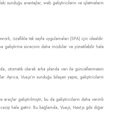
i sunduğu avantajlar, web geliştiricilerin ve işletmelerin
work, özellikle tek sayfa uygulamaları (SPA) için idealdir.
lama geliştirme sürecinin daha modüler ve yönetilebilir hale
ğunda, otomatik olarak arka planda veri ile güncellenmesini
 Ayrıca, Vue.js’in sunduğu bileşen yapısı, geliştiricilerin
araçlar geliştirilmiştir, bu da geliştiricilerin daha verimli
in cazip hale getirir. Bu bağlamda, Vue.js, Next.js gibi diğer