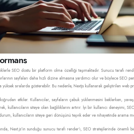
formans
liklerle SEO dostu bir platform olma özelliği taşımaktadır. Sunucu tarafı rend
rlarının sayfaları daha hızlı dizine almasına yardımcı olur ve böylece SEO per
 yüksek sıralarda gösterebilir. Bu nedenle, Nextjs kullanarak geliştirilen web p
doğrudan etkiler. Kullanıcılar, sayfaların çabuk yüklenmesini beklerken, yavaş
k, kullanıcıların siteye olan bağlılıklarını artırır. İyi bir kullanıcı deneyimi,
 durum, kullanıcıların siteye geri dönüşünü teşvik eder ve nihayetinde arama mo
ığında, Next.js'in sunduğu sunucu tarafı render’ı, SEO stratejilerinde önemli bi