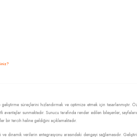
iniz?
liştirme süreçlerini hızlandırmak ve optimize etmek için tasarlanmıştır. Öze
itli avantajlar sunmaktadır. Sunucu tarafında render edilen bileşenler, sayfal
ler bir tercih haline geldiğini açıklamaktadır.
etimi ve dinamik verilerin entegrasyonu arasındaki dengeyi sağlamasıdır. Gelişti