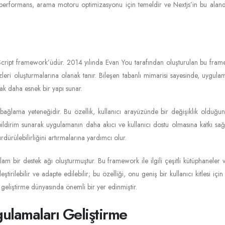
k performans, arama motoru optimizasyonu için temeldir ve Nextjs’in bu alandak
avaScript framework’üdür. 2014 yılında Evan You tarafından oluşturulan bu frame
ayüzleri oluşturmalarına olanak tanır. Bileşen tabanlı mimarisi sayesinde, uygu
ak daha esnek bir yapı sunar.
eri bağlama yeteneğidir. Bu özellik, kullanıcı arayüzünde bir değişiklik oldu
ldirim sunarak uygulamanın daha akıcı ve kullanıcı dostu olmasına katkı sağlar.
rdürülebilirliğini artırmalarına yardımcı olur.
am bir destek ağı oluşturmuştur. Bu framework ile ilgili çeşitli kütüphaneler ve 
eştirilebilir ve adapte edilebilir; bu özelliği, onu geniş bir kullanıcı kitlesi iç
 geliştirme dünyasında önemli bir yer edinmiştir.
ulamaları Geliştirme