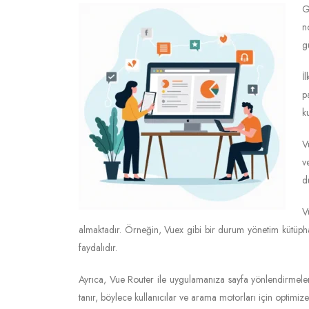
G
n
g
İ
p
k
V
v
d
V
almaktadır. Örneğin, Vuex gibi bir durum yönetim kütüp
faydalıdır.
Ayrıca, Vue Router ile uygulamanıza sayfa yönlendirmeleri 
tanır, böylece kullanıcılar ve arama motorları için optimize