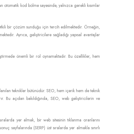
lanan otomatik kod bölme sayesinde, yalnızca gerekli kısımlar
ili bir çözüm sunduğu için tercih edilmektedir. Örneğin,
edir. Ayrıca, geliştiricilere sağladığı yapısal avantajlar
iştirmede önemli bir rol oynamaktadır. Bu özellikler, hem
lanılan teknikler bütünüdür. SEO, hem içerik hem de teknik
rır. Bu açıdan bakıldığında, SEO, web geliştiricilerin ve
ıralarda yer almak, bir web sitesinin tıklanma oranlarını
onuç sayfalarında (SERP) üst sıralarda yer almakla sınırlı