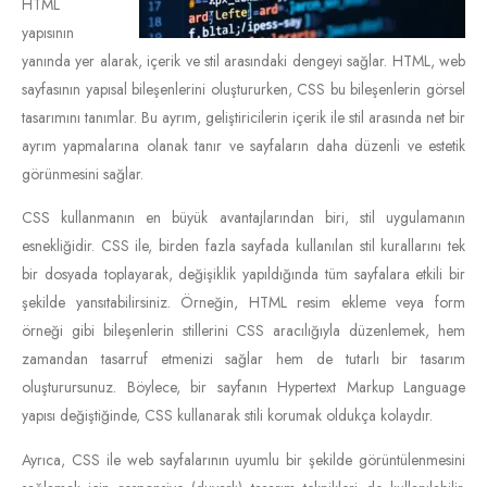
HTML
yapısının
yanında yer alarak, içerik ve stil arasındaki dengeyi sağlar. HTML, web
sayfasının yapısal bileşenlerini oluştururken, CSS bu bileşenlerin görsel
tasarımını tanımlar. Bu ayrım, geliştiricilerin içerik ile stil arasında net bir
ayrım yapmalarına olanak tanır ve sayfaların daha düzenli ve estetik
görünmesini sağlar.
CSS kullanmanın en büyük avantajlarından biri, stil uygulamanın
esnekliğidir. CSS ile, birden fazla sayfada kullanılan stil kurallarını tek
bir dosyada toplayarak, değişiklik yapıldığında tüm sayfalara etkili bir
şekilde yansıtabilirsiniz. Örneğin, HTML resim ekleme veya form
örneği gibi bileşenlerin stillerini CSS aracılığıyla düzenlemek, hem
zamandan tasarruf etmenizi sağlar hem de tutarlı bir tasarım
oluşturursunuz. Böylece, bir sayfanın Hypertext Markup Language
yapısı değiştiğinde, CSS kullanarak stili korumak oldukça kolaydır.
Ayrıca, CSS ile web sayfalarının uyumlu bir şekilde görüntülenmesini