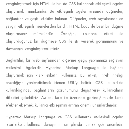
zenginleştirmek için HTML ile birlikte CSS kullanarak etkileşimli ögeler
oluşturmak mümkündür. Bu etkileşimli ögeler arasında düğmeler,
bağlantılar ve çeşitli efektler bulunur. Düğmeler, web sayfalarında en
yaygın etkileşimli nesnelerden biridir. HTML kodu ile basit bir düğme
oluşturmanız mümkündür. Örneğin, <button> etiketi ile
oluşturduğunuz bir düğmeye CSS ile stil vererek görünümünü ve
davranışını zenginleştirebilirsiniz.
Bağlantılar, bir web sayfasından diğerine geçiş yapmamızı sağlayan
etkileşimli ögelerdir. Hypertext Markup Language ile bağlantı
oluşturmak için <a> etiketini kullanırız. Bu etiket, 'href' niteliği
aracılığıyla yönlendirilmek istenen URL'yi belirtir. CSS ile birlikte
kullanıldığında, bağlantıların görünümünü değiştirerek kullanıcıların
dikkatini çekebiliriz. Ayrıca, fare ile üzerinde gezindiğimizde farklı
efektler eklemek, kullanıcı etkileşimini artıran önemli unsurlardandır.
Hypertext Markup Language ve CSS kullanarak etkileşimli ögeler
tasarlarken, kullanıcı deneyimini ön planda tutmak çok önemlidir.