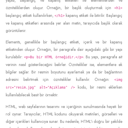
yapısı, başlangıç ve kapanış etiketleri ile elementlerden ve
özniteliklerden oluşur. Örneğin, bir başlık oluşturmak için
<h1>
başlangıç etiketi kullanılırken,
kapanış etiketi ile bitirilir. Başlangıç
</h1>
ve kapanış etiketleri arasında yer alan metin, tarayıcıda başlık olarak
görüntülenir.
Elements, genellikle bir başlangıç etiketi, içerik ve bir kapanış
etiketinden oluşur. Örneğin, bir paragrafa dair aşağıdaki gibi bir yapı
kurulabilir:
. Bu yapı, paragrafa ait
<p>Bu bir HTML örneğidir.</p>
verinin nasıl gösterileceğini belirler. Öznitelikler ise, elementlere ek
bilgiler sağlar. Bir resmin boyutunu ayarlamak ya da bir bağlantının
adresini belirtmek için öznitelikler kullanılır. Örneğin:
<img
kodu, bir resmi eklerken
src="resim.jpg" alt="Açıklama" />
kullanılabilecek basit bir örnektir.
HTML, web sayfalarının tasarımı ve içeriğinin sunulmasında hayati bir
rol oynar. Tarayıcılar, HTML kodunu okuyarak metinleri, görselleri ve
diğer içerikleri kullanıcıya sunar. Bu nedenle, HTML'i doğru bir şekilde