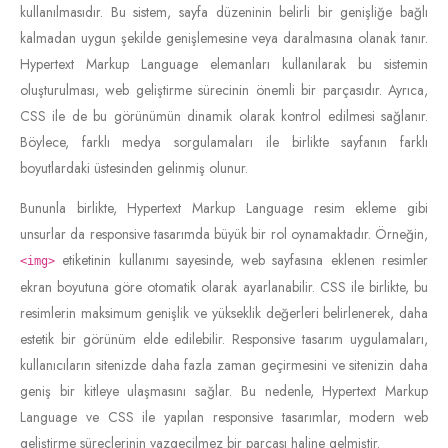
kullanılmasıdır. Bu sistem, sayfa düzeninin belirli bir genişliğe bağlı
kalmadan uygun şekilde genişlemesine veya daralmasına olanak tanır.
Hypertext Markup Language elemanları kullanılarak bu sistemin
oluşturulması, web geliştirme sürecinin önemli bir parçasıdır. Ayrıca,
CSS ile de bu görünümün dinamik olarak kontrol edilmesi sağlanır.
Böylece, farklı medya sorgulamaları ile birlikte sayfanın farklı
boyutlardaki üstesinden gelinmiş olunur.
Bununla birlikte, Hypertext Markup Language resim ekleme gibi
unsurlar da responsive tasarımda büyük bir rol oynamaktadır. Örneğin,
etiketinin kullanımı sayesinde, web sayfasına eklenen resimler
<img>
ekran boyutuna göre otomatik olarak ayarlanabilir. CSS ile birlikte, bu
resimlerin maksimum genişlik ve yükseklik değerleri belirlenerek, daha
estetik bir görünüm elde edilebilir. Responsive tasarım uygulamaları,
kullanıcıların sitenizde daha fazla zaman geçirmesini ve sitenizin daha
geniş bir kitleye ulaşmasını sağlar. Bu nedenle, Hypertext Markup
Language ve CSS ile yapılan responsive tasarımlar, modern web
geliştirme süreçlerinin vazgeçilmez bir parçası haline gelmiştir.