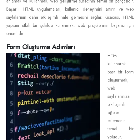
anlamak ve kullanmak, web geliştirme sürecinin temel bir parçasıdır.
Başarılı HTML uygulamaları, kullanıcı deneyimini artırır ve web
sayfalarının daha etkileşimli hale gelmesini sağlar. Kısacası, HTML
yapısını etkili bir şekilde kullanmak, web projelerinin başarısı için
önemlidir.
Form Oluşturma Adımları
HTML
kullanarak
basit bir form
oluşturmak,
web
sayfalarınıza
etkileşimli
öğeler
eklemenin
temel bir
yoludur.