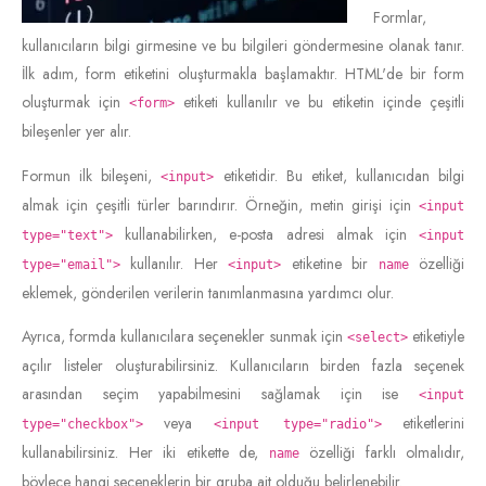
Formlar,
kullanıcıların bilgi girmesine ve bu bilgileri göndermesine olanak tanır.
İlk adım, form etiketini oluşturmakla başlamaktır. HTML'de bir form
oluşturmak için
etiketi kullanılır ve bu etiketin içinde çeşitli
<form>
bileşenler yer alır.
Formun ilk bileşeni,
etiketidir. Bu etiket, kullanıcıdan bilgi
<input>
almak için çeşitli türler barındırır. Örneğin, metin girişi için
<input
kullanabilirken, e-posta adresi almak için
type="text">
<input
kullanılır. Her
etiketine bir
özelliği
type="email">
<input>
name
eklemek, gönderilen verilerin tanımlanmasına yardımcı olur.
Ayrıca, formda kullanıcılara seçenekler sunmak için
etiketiyle
<select>
açılır listeler oluşturabilirsiniz. Kullanıcıların birden fazla seçenek
arasından seçim yapabilmesini sağlamak için ise
<input
veya
etiketlerini
type="checkbox">
<input type="radio">
kullanabilirsiniz. Her iki etikette de,
özelliği farklı olmalıdır,
name
böylece hangi seçeneklerin bir gruba ait olduğu belirlenebilir.