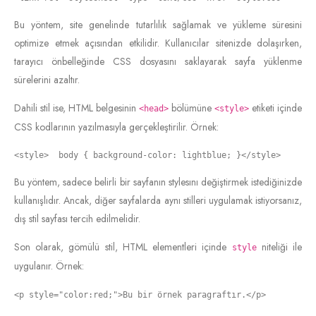
Bu yöntem, site genelinde tutarlılık sağlamak ve yükleme süresini
optimize etmek açısından etkilidir. Kullanıcılar sitenizde dolaşırken,
tarayıcı önbelleğinde CSS dosyasını saklayarak sayfa yüklenme
sürelerini azaltır.
Dahili stil ise, HTML belgesinin
bölümüne
etiketi içinde
<head>
<style>
CSS kodlarının yazılmasıyla gerçekleştirilir. Örnek:
<style>  body { background-color: lightblue; }</style>
Bu yöntem, sadece belirli bir sayfanın stylesını değiştirmek istediğinizde
kullanışlıdır. Ancak, diğer sayfalarda aynı stilleri uygulamak istiyorsanız,
dış stil sayfası tercih edilmelidir.
Son olarak, gömülü stil, HTML elementleri içinde
niteliği ile
style
uygulanır. Örnek:
<p style="color:red;">Bu bir örnek paragraftır.</p>