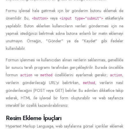
Formu işlevsel hale getirmek için bir gönderim butonu eklemek de
önemlidir. Bu,
veya
etiketleriyle
<button>
<input type="submit">
yapılabilir. Buton eklerken kullanıcıların verileri göndermesi için ne
yapmak istediğinizi belirtmek adına butona anlamlı bir metin eklemeyi
unutmayın. Örneğin, "Gönder" ya da "Kaydet" gibi ifadeler
kullanılabilir.
Formun işlenmesi ve kullanıcıdan alınan verilerin saklanması, genellikle
bir sunucu tarafı programı tarafından gerçekleştirilir. Burada öncelikle
formun
ve
özelliklerini ayarlamak gerekir;
,
action
method
action
verilerin gönderileceği URL'yi belirtirken,
, verilerin nasıl
method
gönderileceğini (POST veya GET) belirler. Bu adımları dikkatlice takip
ederek, HTML ile işlevsel bir form oluşturabilir ve web sayfanıza
interaktif bir özellik kazandırabilirsiniz.
Resim Ekleme İpuçları
Hypertext Markup Language, web sayfalarına görsel içerikler eklemek