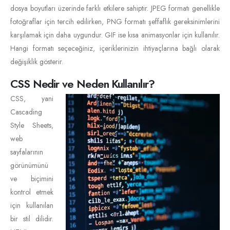
dosya boyutları üzerinde farklı etkilere sahiptir. JPEG formatı genellikle
fotoğraflar için tercih edilirken, PNG formatı şeffaflık gereksinimlerini
karşılamak için daha uygundur. GIF ise kısa animasyonlar için kullanılır.
Hangi formatı seçeceğiniz, içeriklerinizin ihtiyaçlarına bağlı olarak
değişiklik gösterir.
CSS Nedir ve Neden Kullanılır?
CSS, yani
Cascading
Style Sheets,
web
sayfalarının
görünümünü
ve biçimini
kontrol etmek
için kullanılan
bir stil dilidir.