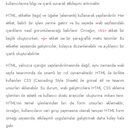
kullanıcılarına bilgi ve içerik sunarak etkileşimi artırmaktır.
HTML, etiketler (tags) ve öğeler (elements) kullanarak yapılandırılır. Her
etiket, belirli bir işlevi yerine getirir ve bu sayede web sayfasındaki
içeriklerin nasıl görüntüleneceği belirlenir. Örneğin,
etiketi bir
<h1>
başlık oluştururken,
etiketi ise bir paragraflık metni tanımlar. Bu
<p>
etiketler sayesinde geliştiriciler, kolayca düzenlenebilir ve açıklayıcı bir
içerik oluşturabilirler.
HTML, yalnızca içeriğin yapılandırılmasında değil, aynı zamanda web
sayfa tasarımında da önemli bir rol oynamaktadır. HTML ile birlikte
kullanılan CSS (Cascading Style Sheets) ile görsel stil ve tasarım
unsurları eklenebilir. Bu durum, web geliştiricilere HTML CSS ekleme
işlemleri ile estetik ve kullanıcı dostu arayüzler oluşturma imkanı tanır.
HTML’nin temel işlevlerinden biri de form unsurları eklemektir;
örneğin, kullanıcıların veri girişi yapmasına olanak tanıyan HTML form
örneği sayesinde, etkileşimli uygulamalar geliştirmek daha kolay hale
gelir.