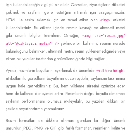
için kullanabileceğiniz güçlü bir dildir. Görseller, ziyaretçilerin dikkatini
çekmek ve sayfanın genel estetiğini artırmak için vazgeçilmezdir.
HTML ile resim eklemek için en temel etiket olan
etiketini
<img>
kullanabilirsiniz. Bu etiketin içinde, resmin kaynağı ve alternatif metni
gibi önemli bilgiler tanımlanır. Örneğin,
<img src="resim.jpg"
şeklinde bir kullanım, resmin nerede
alt="Açıklayıcı metin" />
bulunduğunu belirtirken, alternatif metin, resim yüklenemediğinde veya
ekran okuyucular tarafından görüntülendiğinde bilgi sağlar.
Ayrıca, resimlerin boyutlarını ayarlamak da önemlidir.
ve
width
height
atributları ile görsellerin boyutlarını düzenleyebilir, sayfanızın tasarımına
uygun hale getirebilirsiniz. Bu, hem yükleme süresini optimize eder
hem de kullanıcı deneyimini artırır. Resimlerin doğru boyutta olmaması
sayfanın performansını olumsuz etkileyebilir, bu yüzden dikkatli bir
şekilde boyutlandırma yapmalısınız.
Resim formatları da dikkate alınması gereken bir diğer önemli
unsurdur. JPEG, PNG ve GIF gibi farklı formatlar, resimlerin kalite ve