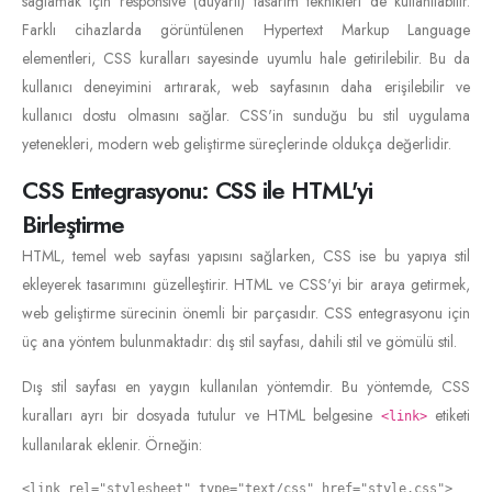
sağlamak için responsive (duyarlı) tasarım teknikleri de kullanılabilir.
Farklı cihazlarda görüntülenen Hypertext Markup Language
elementleri, CSS kuralları sayesinde uyumlu hale getirilebilir. Bu da
kullanıcı deneyimini artırarak, web sayfasının daha erişilebilir ve
kullanıcı dostu olmasını sağlar. CSS'in sunduğu bu stil uygulama
yetenekleri, modern web geliştirme süreçlerinde oldukça değerlidir.
CSS Entegrasyonu: CSS ile HTML'yi
Birleştirme
HTML, temel web sayfası yapısını sağlarken, CSS ise bu yapıya stil
ekleyerek tasarımını güzelleştirir. HTML ve CSS'yi bir araya getirmek,
web geliştirme sürecinin önemli bir parçasıdır. CSS entegrasyonu için
üç ana yöntem bulunmaktadır: dış stil sayfası, dahili stil ve gömülü stil.
Dış stil sayfası en yaygın kullanılan yöntemdir. Bu yöntemde, CSS
kuralları ayrı bir dosyada tutulur ve HTML belgesine
etiketi
<link>
kullanılarak eklenir. Örneğin:
<link rel="stylesheet" type="text/css" href="style.css">