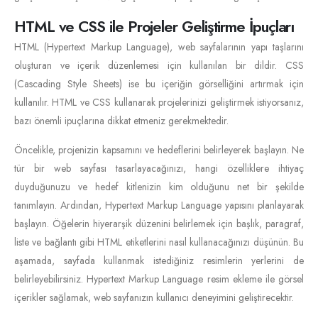
HTML ve CSS ile Projeler Geliştirme İpuçları
HTML (Hypertext Markup Language), web sayfalarının yapı taşlarını
oluşturan ve içerik düzenlemesi için kullanılan bir dildir. CSS
(Cascading Style Sheets) ise bu içeriğin görselliğini artırmak için
kullanılır. HTML ve CSS kullanarak projelerinizi geliştirmek istiyorsanız,
bazı önemli ipuçlarına dikkat etmeniz gerekmektedir.
Öncelikle, projenizin kapsamını ve hedeflerini belirleyerek başlayın. Ne
tür bir web sayfası tasarlayacağınızı, hangi özelliklere ihtiyaç
duyduğunuzu ve hedef kitlenizin kim olduğunu net bir şekilde
tanımlayın. Ardından, Hypertext Markup Language yapısını planlayarak
başlayın. Öğelerin hiyerarşik düzenini belirlemek için başlık, paragraf,
liste ve bağlantı gibi HTML etiketlerini nasıl kullanacağınızı düşünün. Bu
aşamada, sayfada kullanmak istediğiniz resimlerin yerlerini de
belirleyebilirsiniz. Hypertext Markup Language resim ekleme ile görsel
içerikler sağlamak, web sayfanızın kullanıcı deneyimini geliştirecektir.